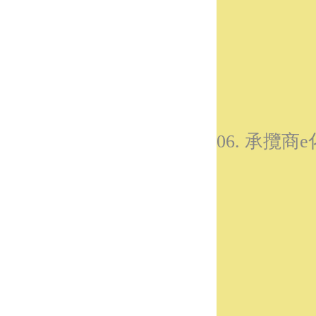
06. 承攬商