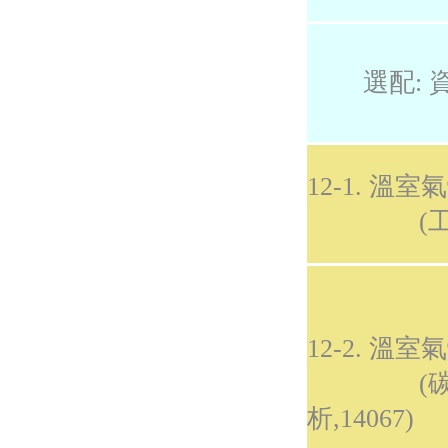
選配: 
12-1. 溫
(工廠盤查
12-2. 溫
(碳足
析,14067)