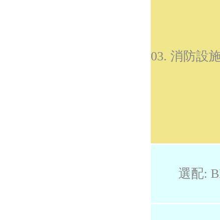
03. 消防
選配: B