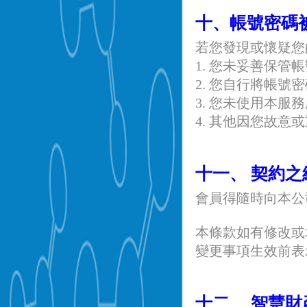
十、帳號密碼
若您發現或懷疑您
1. 您未妥善保管
2. 您自行將帳號
3. 您未使用本服
4. 其他因您故意
十一、 契約
會員得隨時向本公
本條款如有修改或
變更事項生效前表
十二、 智慧財