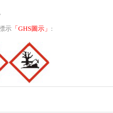
。
應標示
「GHS圖示」
: