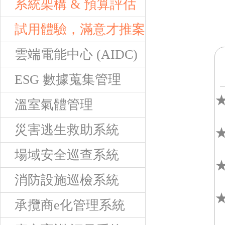
系統架構 & 預算評估
試用體驗，滿意才推案
雲端電能中心 (AIDC)
ESG 數據蒐集管理
溫室氣體管理
災害逃生救助系統
★
場域安全巡查系統
消防設施巡檢系統
★
承攬商e化管理系統