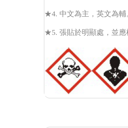
★4. 中文為主，英文為輔
★5. 張貼於明顯處，並