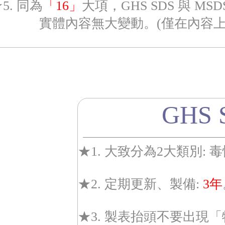
5. 同為
「16」
大項，GHS SDS 與
實體內容無大變動。(僅在內容上有
GHS
★1. 大致分為2大類別: 
★2. 定期更新、製備:
3年
★3. 製表抬頭不要出現