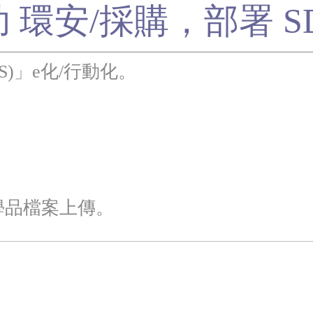
 環安/採購，部署 S
S)」e化/行動化。
學品檔案上傳。