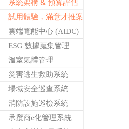
系統架構 & 預算評估
試用體驗，滿意才推案
雲端電能中心 (AIDC)
ESG 數據蒐集管理
溫室氣體管理
災害逃生救助系統
場域安全巡查系統
消防設施巡檢系統
承攬商e化管理系統