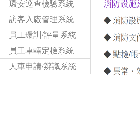
環安巡查檢驗系統
訪客入廠管理系統
員工環訓/評量系統
員工車輛定檢系統
人車申請/辨識系統