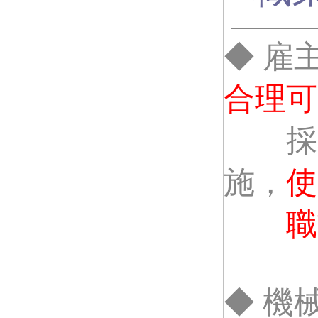
◆ 雇
合理可
採取
施，
使
職業
◆ 機