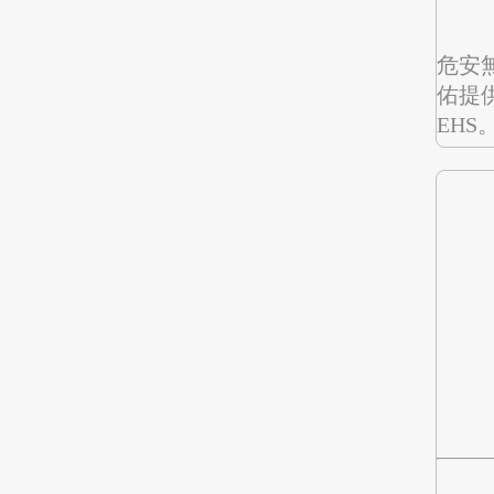
危安
佑提
EHS